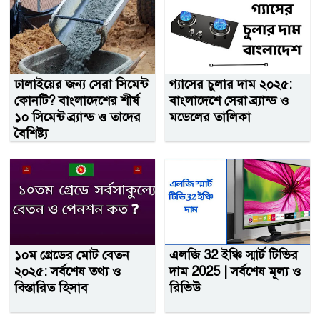
ঢালাইয়ের জন্য সেরা সিমেন্ট
গ্যাসের চুলার দাম ২০২৫:
কোনটি? বাংলাদেশের শীর্ষ
বাংলাদেশে সেরা ব্র্যান্ড ও
১০ সিমেন্ট ব্র্যান্ড ও তাদের
মডেলের তালিকা
বৈশিষ্ট্য
১০ম গ্রেডের মোট বেতন
এলজি 32 ইঞ্চি স্মার্ট টিভির
২০২৫: সর্বশেষ তথ্য ও
দাম 2025 | সর্বশেষ মূল্য ও
বিস্তারিত হিসাব
রিভিউ