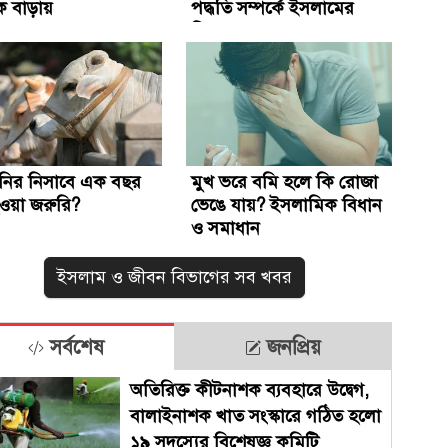
 বাড়ায়
পদ্ধতি সম্পর্কে ইসলামের
বিধান
ানির নিসাবে এক বছর
মুখ ভরে বমি হলে কি রোজা
 হওয়া জরুরি?
ভেঙে যায়? ইসলামিক বিধান
ও সমাধান
ইসলাম ও জীবন বিভাগের সব খবর
সর্বশেষ
জনপ্রিয়
অতিরিক্ত কীটনাশক ব্যবহারে উদ্বেগ,
বালাইনাশক খাত সংস্কারে গঠিত হলো
১৯ সদস্যের বিশেষজ্ঞ কমিটি