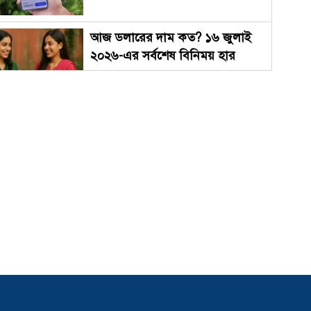
আজ ডলারের দাম কত? ১৬ জুলাই
২০২৬-এর সর্বশেষ বিনিময় হার
জিমেইল এড্রেস কি পরিবর্তন করা
যায়? কীভাবে করবেন জানুন
স্যামসাংয়ের নতুন ডিসপ্লে প্রযুক্তি,
আরও শক্তিশালী হবে ফোল্ডেবল ফোন
বিশ্বকাপ ফুটবল লাইভ দেখার উপায়
২০২৬ | মোবাইল ও পিসিতে ফ্রিতে
দেখুন