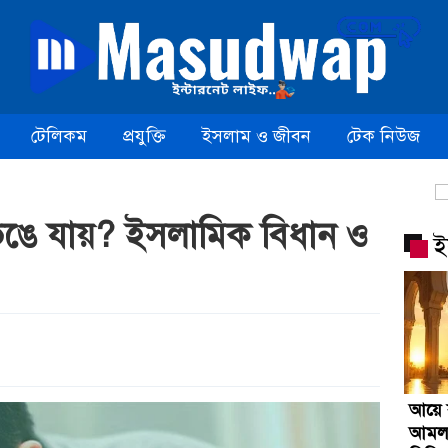
টেলিকম
প্রযুক্তি
ইসলাম ও জীবন
টেক নিউজ
েঙে যায়? ইসলামিক বিধান ও
ই
আয়ে
আমল, 