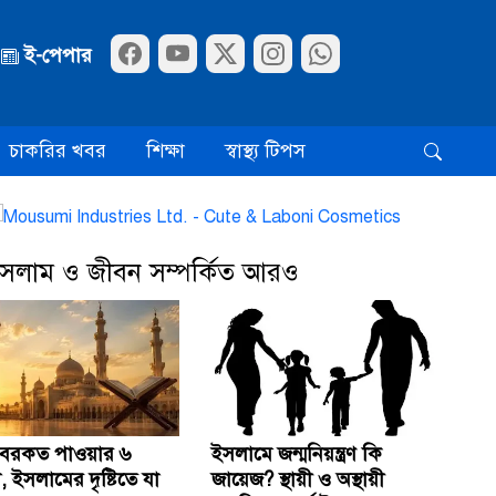
ই-পেপার
চাকরির খবর
শিক্ষা
স্বাস্থ্য টিপস
সলাম ও জীবন সম্পর্কিত আরও
 বরকত পাওয়ার ৬
ইসলামে জন্মনিয়ন্ত্রণ কি
ইসলামের দৃষ্টিতে যা
জায়েজ? স্থায়ী ও অস্থায়ী